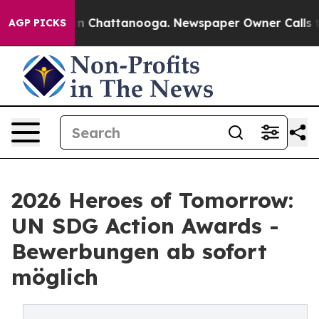
Chaos in Chattanooga. Newspaper Owner Calls the Pe
AGP PICKS
2026 Heroes of Tomorrow:
UN SDG Action Awards -
Bewerbungen ab sofort
möglich